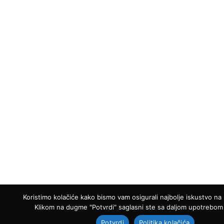
Koristimo kolačiće kako bismo vam osigurali najbolje iskustvo na
Klikom na dugme "Potvrdi" saglasni ste sa daljom upotrebom 
Potvrdi
Politika kolačića