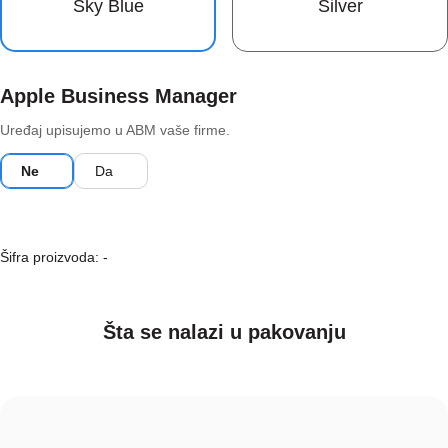
Sky Blue
Silver
Apple Business Manager
Uređaj upisujemo u ABM vaše firme.
Ne
Da
Šifra proizvoda:
-
Šta se nalazi u pakovanju