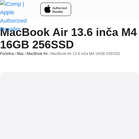
Skip to main content
MacBook Air 13.6 inča M4
16GB 256SSD
Početna
/
Mac
/
MacBook Air
/ MacBook Air 13.6 inča M4 16GB 256SSD