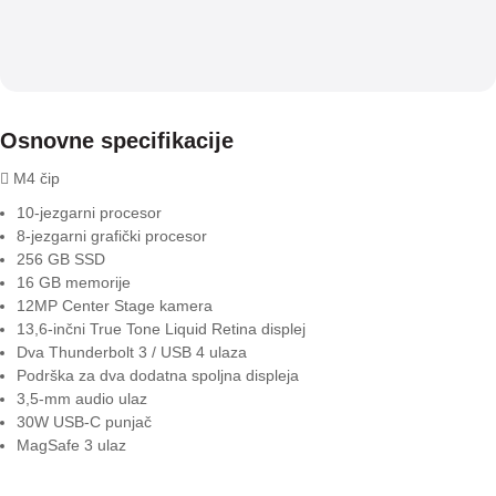
Osnovne specifikacije
 M4 čip
10-jezgarni procesor
8-jezgarni grafički procesor
256 GB SSD
16 GB memorije
12MP Center Stage kamera
13,6-inčni True Tone Liquid Retina displej
Dva Thunderbolt 3 / USB 4 ulaza
Podrška za dva dodatna spoljna displeja
3,5-mm audio ulaz
30W USB-C punjač
MagSafe 3 ulaz