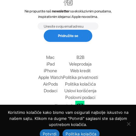
Ne propustite naš
newsletter
sa ekskluzivnim ponudama,
inspirativnim idejama i Apple novostima.
Email
Pridružite se
Mac
B2B
iPad
Veleprodaja
iPhone
Web kredit
Apple Watch
Politika privatnosti
AirPods
Politika kolačića
Dodaci
Uslovi korišćenja
Poslovni podaci
with passion by
Koristimo kolačiće kako bismo vam osigurali najbolje iskustvo na
našem sajtu. Klikom na dugme "Potvrdi" saglasni ste sa daljom
upotrebom kolačića.
Potvrdi
Politika kolačića