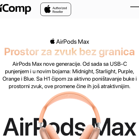
Skip to main content
 AirPods Max
Prostor za zvuk bez granica
AirPods Max nove generacije. Od sada sa USB-C
punjenjem i u novim bojama: Midnight, Starlight, Purple,
Orange i Blue. Sa H1 čipom za aktivno poništavanje buke i
prostorni zvuk, ove promene čine ih još atraktivnijim.