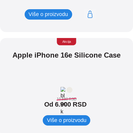
Originalna
Trenutna
cena
cena
Više o proizvodu
je
je:
bila:
7.990 RSD.
8.900 RSD.
Akcija
Apple iPhone 16e Silicone Case
10.680
RSD
Od 6.900 RSD
Više o proizvodu