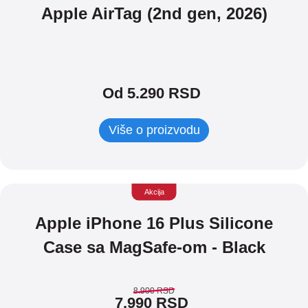
Apple AirTag (2nd gen, 2026)
Od 5.290 RSD
Više o proizvodu
Akcija
Apple iPhone 16 Plus Silicone
Case sa MagSafe-om - Black
8.900
8.900
RSD
RSD
7.990
RSD