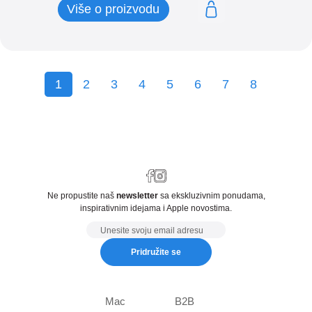
Više o proizvodu
1
2
3
4
5
6
7
8
Ne propustite naš
newsletter
sa ekskluzivnim ponudama,
inspirativnim idejama i Apple novostima.
Email
Pridružite se
Mac
B2B