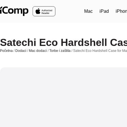
Skip to main content
Mac
iPad
iPho
Satechi Eco Hardshell Ca
Početna
/
Dodaci
/
Mac dodaci
/
Torbe i zaštita
/ Satechi Eco Hardshell Case for M