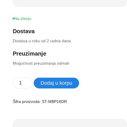
Na stanju
Dostava
Dostava u roku od 2 radna dana
Preuzimanje
Mogućnost preuzimanja odmah
Satechi
Dodaj u korpu
Eco
Hardshell
Case
Šifra proizvoda:
ST-MBP16DR
for
MacBook
Pro