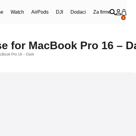
ne
Watch
AirPods
DJI
Dodaci
Za firme
0
se for MacBook Pro 16 – D
acBook Pro 16 – Dark