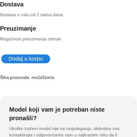
Dostava
Dostava u roku od 2 radna dana
Preuzimanje
Mogućnost preuzimanja odmah
Apple
Dodaj u korpu
Pencil
Pro
Šifra proizvoda:
mx2d3zm/a
količina
Model koji vam je potreban niste
pronašli?
Ukoliko traženi model nije na raspolaganju, slobodno nas
kontaktirajte i odgovorićemo vam u najkraćem roku da li