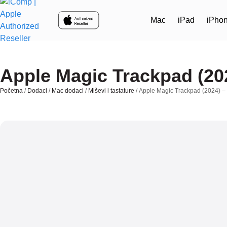
Skip to main content
Mac
iPad
iPho
Apple Magic Trackpad (202
Početna
/
Dodaci
/
Mac dodaci
/
Miševi i tastature
/ Apple Magic Trackpad (2024) – 