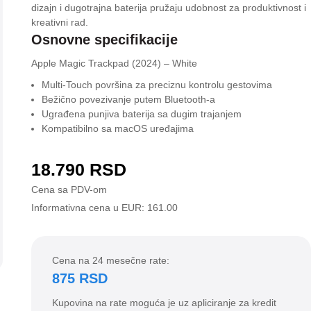
dizajn i dugotrajna baterija pružaju udobnost za produktivnost i
kreativni rad.
Osnovne specifikacije
Apple Magic Trackpad (2024) – White
Multi-Touch površina za preciznu kontrolu gestovima
Bežično povezivanje putem Bluetooth-a
Ugrađena punjiva baterija sa dugim trajanjem
Kompatibilno sa macOS uređajima
18.790
RSD
Cena sa PDV-om
Informativna cena u EUR: 161.00
Cena na 24 mesečne rate:
875 RSD
Kupovina na rate moguća je uz apliciranje za kredit