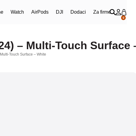
ne
Watch
AirPods
DJI
Dodaci
Za firme
0
4) – Multi-Touch Surface 
Multi-Touch Surface – White