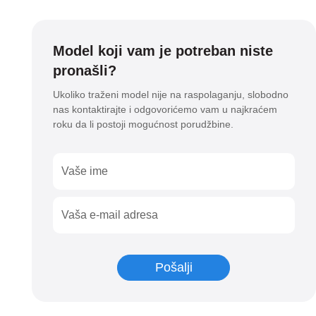
Multi-
Touch
Surface
Model koji vam je potreban niste
-
pronašli?
White
količina
Ukoliko traženi model nije na raspolaganju, slobodno
nas kontaktirajte i odgovorićemo vam u najkraćem
roku da li postoji mogućnost porudžbine.