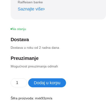
Raiffeisen banke
Saznajte više
Na stanju
Dostava
Dostava u roku od 2 radna dana
Preuzimanje
Mogućnost preuzimanja odmah
Apple
Dodaj u korpu
Magic
Trackpad
(2024)
Šifra proizvoda:
mxk93zm/a
-