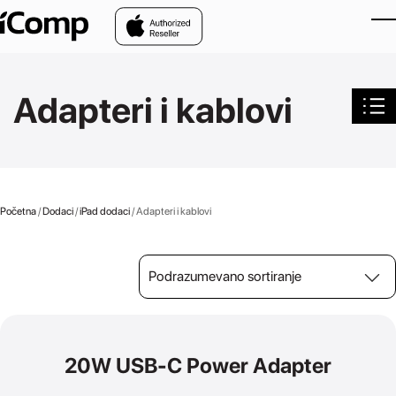
Skip to main content
Adapteri i kablovi
Početna
/
Dodaci
/
iPad dodaci
/ Adapteri i kablovi
20W USB-C Power Adapter