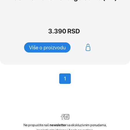
3.390
RSD
Više o proizvodu
1
Ne propustite naš
newsletter
sa ekskluzivnim ponudama,