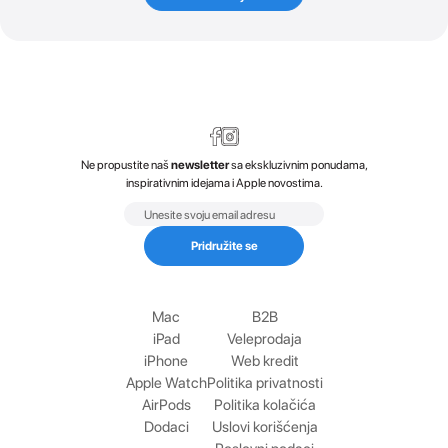
Ne propustite naš
newsletter
sa ekskluzivnim ponudama,
inspirativnim idejama i Apple novostima.
Email
Pridružite se
Mac
B2B
iPad
Veleprodaja
iPhone
Web kredit
Apple Watch
Politika privatnosti
AirPods
Politika kolačića
Dodaci
Uslovi korišćenja