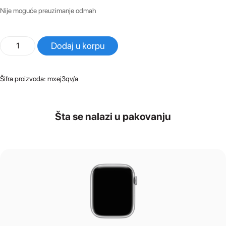
Nije moguće preuzimanje odmah
Apple
Dodaj u korpu
Watch
SE
44mm
Šifra proizvoda:
mxej3qv/a
Midnight
Alu
Case
Šta se nalazi u pakovanju
-
Midnight
Sport
Band
količina