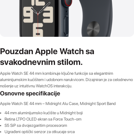
Pouzdan Apple Watch sa
svakodnevnim stilom.
Apple Watch SE 44 mm kombinuje ključne funkcije sa elegantnim
aluminijumskim kućištem i udobnom narukvicom. Dizajniran je za celodnevno
nošenje uz intuitivnu WatchOS interakciju.
Osnovne specifikacije
Apple Watch SE 44 mm – Midnight Alu Case, Midnight Sport Band
44 mm aluminijumsko kućište u Midnight boji
Retina LTPO OLED ekran sa Force Touch-om
S5 SiP sa dvojezgaritim procesorom
Ugrađeni optički senzor za otkucaje srca