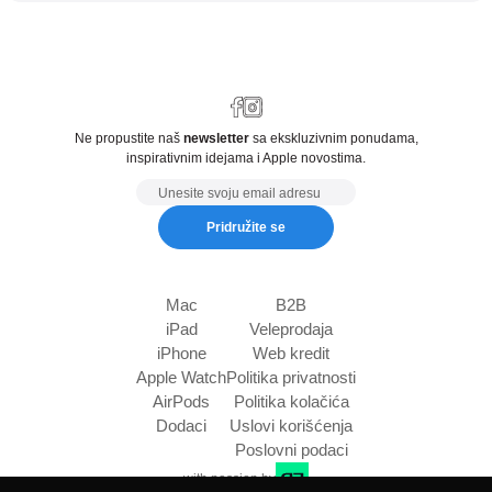
Ne propustite naš
newsletter
sa ekskluzivnim ponudama,
inspirativnim idejama i Apple novostima.
Email
Pridružite se
Mac
B2B
iPad
Veleprodaja
iPhone
Web kredit
Apple Watch
Politika privatnosti
AirPods
Politika kolačića
Dodaci
Uslovi korišćenja
Poslovni podaci
with passion by