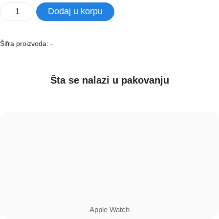
Apple
Dodaj u korpu
Watch
SE
44mm
Šifra proizvoda:
-
Starlight
Alu
Case
Šta se nalazi u pakovanju
-
Starlight
Sport
Band
količina
Apple Watch