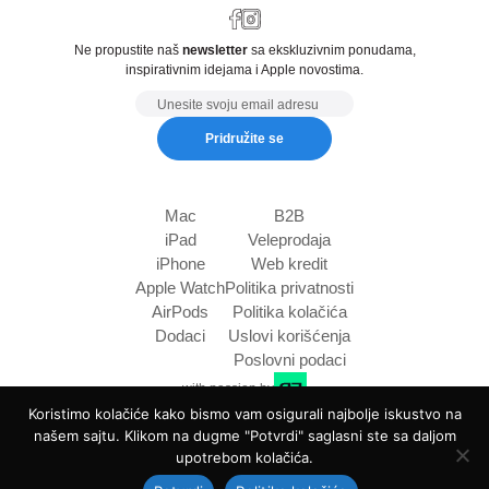
Ne propustite naš
newsletter
sa ekskluzivnim ponudama,
inspirativnim idejama i Apple novostima.
Email
Pridružite se
Mac
B2B
iPad
Veleprodaja
iPhone
Web kredit
Apple Watch
Politika privatnosti
AirPods
Politika kolačića
Dodaci
Uslovi korišćenja
Poslovni podaci
with passion by
Koristimo kolačiće kako bismo vam osigurali najbolje iskustvo na
našem sajtu. Klikom na dugme "Potvrdi" saglasni ste sa daljom
upotrebom kolačića.