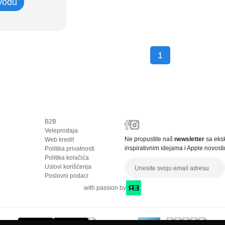
zvodu
1
B2B
Veleprodaja
Ne propustite naš
newsletter
sa eks
Web kredit
inspirativnim idejama i Apple novost
Politika privatnosti
Politika kolačića
Em
Uslovi korišćenja
Poslovni podaci
with passion by