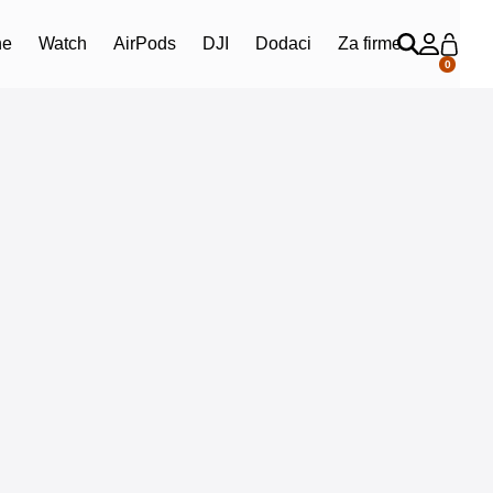
ne
Watch
AirPods
DJI
Dodaci
Za firme
0