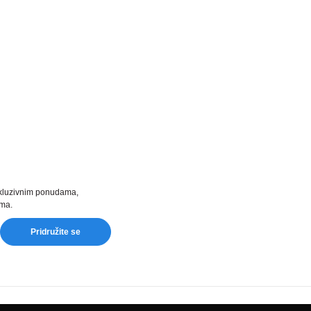
kluzivnim ponudama,
ima.
ail
Pridružite se