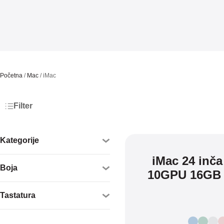
Početna
/
Mac
/ iMac
Filter
Kategorije
iMac 24 inča
AirPods
Boja
10GPU 16GB
SVI
Tastatura
AirPods Pro
AirPods 4
Engleska
AirPods Max