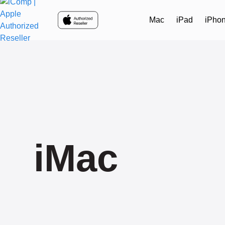
Skip to main content
Mac
iPad
iPho
iMac