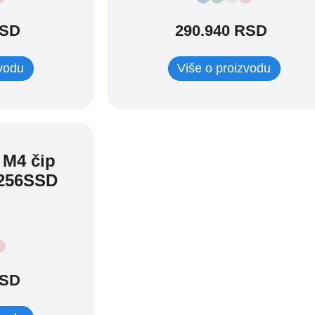
RSD
290.940 RSD
zvodu
Više o proizvodu
 M4 čip
256SSD
RSD