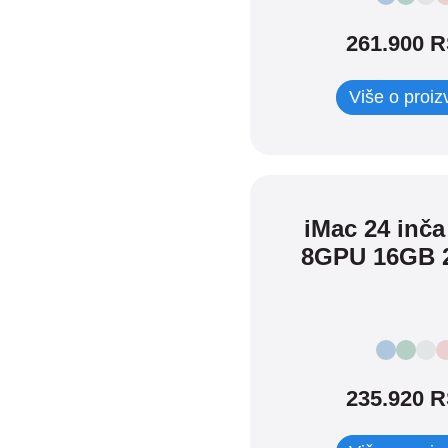
Srpska
261.900 
Dodaci
SVI
Više o proi
iPad dodaci
iPhone dodaci
Apple TV
Mac dodaci
Watch Dodaci
TV & Home
iMac 24 inča
AirPods dodaci
8GPU 16GB 
Watches dodaci
Maske i zaštita
Adapteri i kablovi
Tastature i olovke
235.920 
Adapteri i kablovi
Maske i zaštita