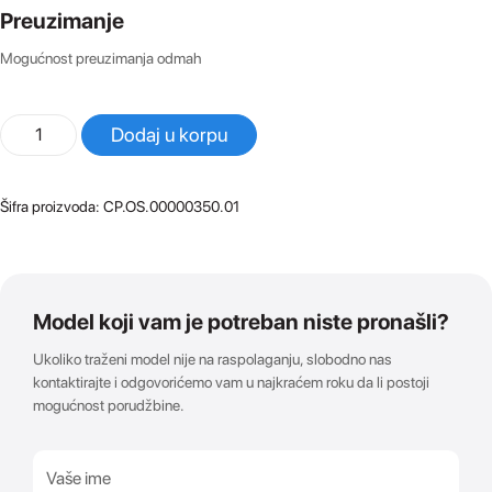
Preuzimanje
Mogućnost preuzimanja odmah
DJI
Dodaj u korpu
OSMO
Action
5
Šifra proizvoda:
CP.OS.00000350.01
Pro
(Adventure
Combo)
količina
Model koji vam je potreban niste pronašli?
Ukoliko traženi model nije na raspolaganju, slobodno nas
kontaktirajte i odgovorićemo vam u najkraćem roku da li postoji
mogućnost porudžbine.