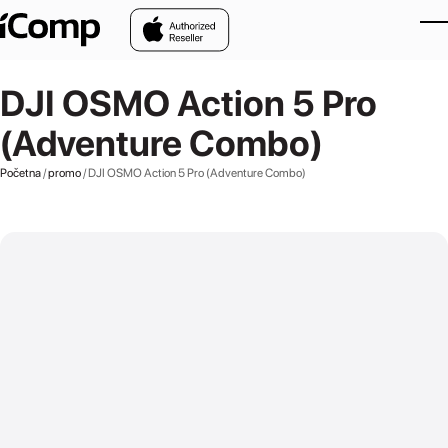
Skip to main content
DJI OSMO Action 5 Pro
(Adventure Combo)
Početna
/
promo
/ DJI OSMO Action 5 Pro (Adventure Combo)