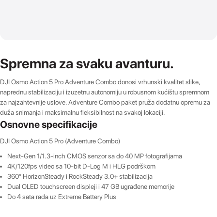
Spremna za svaku avanturu.
DJI Osmo Action 5 Pro Adventure Combo donosi vrhunski kvalitet slike,
naprednu stabilizaciju i izuzetnu autonomiju u robusnom kućištu spremnom
za najzahtevnije uslove. Adventure Combo paket pruža dodatnu opremu za
duža snimanja i maksimalnu fleksibilnost na svakoj lokaciji.
Osnovne specifikacije
DJI Osmo Action 5 Pro (Adventure Combo)
Next-Gen 1/1.3-inch CMOS senzor sa do 40 MP fotografijama
4K/120fps video sa 10-bit D-Log M i HLG podrškom
360° HorizonSteady i RockSteady 3.0+ stabilizacija
Dual OLED touchscreen displeji i 47 GB ugrađene memorije
Do 4 sata rada uz Extreme Battery Plus