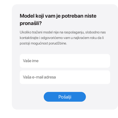
Model koji vam je potreban niste
pronašli?
Ukoliko traženi model nije na raspolaganju, slobodno nas
kontaktirajte i odgovorićemo vam u najkraćem roku da li
postoji mogućnost porudžbine.