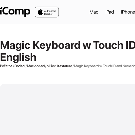
Skip to main content
Mac
iPad
iPhone
Magic Keyboard w Touch ID 
English
Početna
/
Dodaci
/
Mac dodaci
/
Miševi i tastature
/ Magic Keyboard w Touch ID and Numeric 