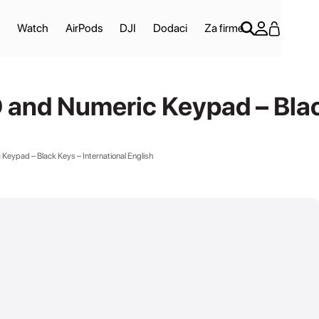
Watch
AirPods
DJI
Dodaci
Za firme
and Numeric Keypad – Black
Keypad – Black Keys – International English