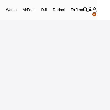
Watch
AirPods
DJI
Dodaci
Za firme
0