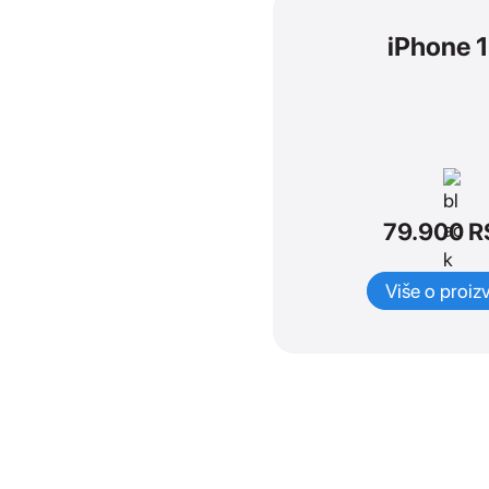
SVI
iPhone 
Mac mini
iMac
MacBook Air
MacBook Pro
Mac Studio
Mac Display
MacBook Neo
79.900
R
Više o proiz