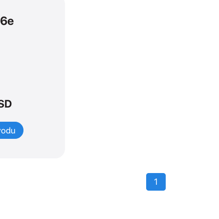
16e
SD
vodu
1