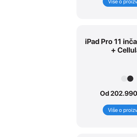
Više o proiz
Postolja i držači
Miševi i tastature
Adapteri i kablovi
Torbe i zaštita
iPad Pro 11 inč
Daljinski upravljači
+ Cellul
Postolja i kablovi
iPad
SVI
Od 202.990
iPad
iPad Pro
iPad Air
Više o proiz
iPad mini
Mac