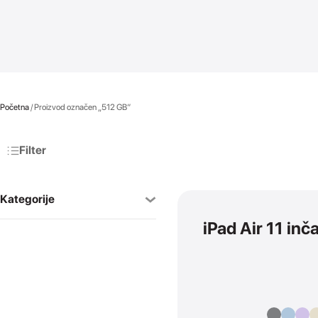
Početna
/ Proizvod označen „512 GB“
Filter
Kategorije
iPad Air 11 in
AirPods
SVI
AirPods Pro
AirPods 4
AirPods Max