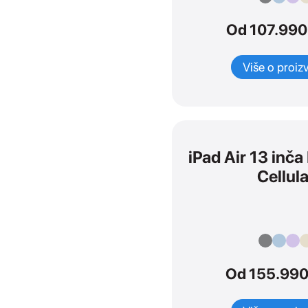
Od 107.990
Dodaci
SVI
Više o proiz
iPad dodaci
iPhone dodaci
Apple TV
Mac dodaci
Watch Dodaci
TV & Home
iPad Air 13 inč
AirPods dodaci
Cellula
Watches dodaci
Maske i zaštita
Adapteri i kablovi
Tastature i olovke
Od 155.990
Adapteri i kablovi
Maske i zaštita