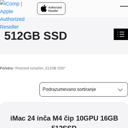
Skip to main content
512GB SSD
Početna
/ Proizvod označen „512GB SSD“
iMac 24 inča M4 čip 10GPU 16GB