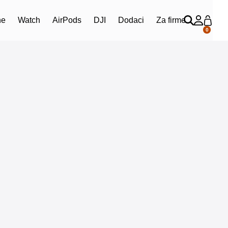
ne
Watch
AirPods
DJI
Dodaci
Za firme
0