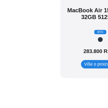
SVI
MacBook Air 1
Mac mini
iMac
32GB 51
MacBook Air
MacBook Pro
Mac Studio
Mac Display
BTO
MacBook Neo
283.800
R
Više o proi