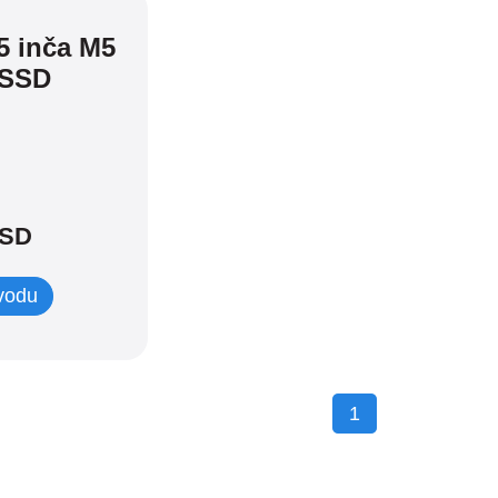
5 inča M5
2SSD
SD
zvodu
1