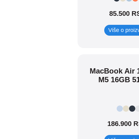
85.500 R
Dodaci
SVI
Više o proi
iPad dodaci
iPhone dodaci
Apple TV
Mac dodaci
Watch Dodaci
TV & Home
MacBook Air 1
AirPods dodaci
M5 16GB 5
Watches dodaci
Maske i zaštita
Adapteri i kablovi
Tastature i olovke
186.900 
Adapteri i kablovi
Maske i zaštita