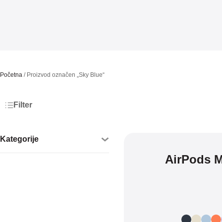
Početna
/ Proizvod označen „Sky Blue“
Filter
Kategorije
AirPods M
AirPods
SVI
AirPods Pro
AirPods 4
AirPods Max