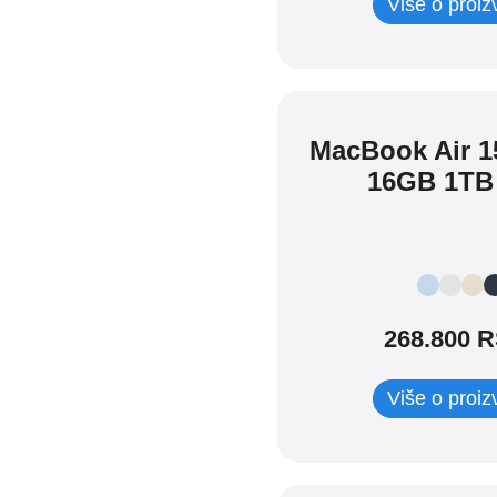
Više o proi
Postolja i držači
Miševi i tastature
Adapteri i kablovi
Torbe i zaštita
MacBook Air 1
Daljinski upravljači
16GB 1TB
Postolja i kablovi
iPad
SVI
268.800 
iPad
iPad Pro
iPad Air
Više o proi
iPad mini
Mac