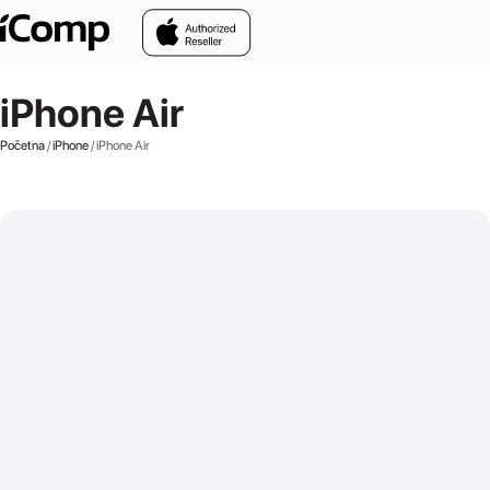
Skip to main content
iPhone Air
Početna
/
iPhone
/ iPhone Air