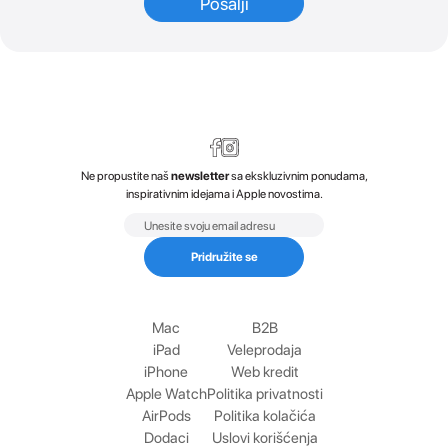
Ne propustite naš
newsletter
sa ekskluzivnim ponudama,
inspirativnim idejama i Apple novostima.
Email
Pridružite se
Mac
B2B
iPad
Veleprodaja
iPhone
Web kredit
Apple Watch
Politika privatnosti
AirPods
Politika kolačića
Dodaci
Uslovi korišćenja