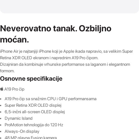
Neverovatno tanak. Ozbiljno
moćan.
iPhone Air je najtanjiji iPhone koji je Apple ikada napravio, sa velikim Super
Retina XDR OLED ekranom i naprednim A19 Pro čipom.
Dizajniran da kombinuje vrhunske performanse sa laganom i elegantnom
formom.
Osnovne specifikacije
 A19 Pro čip
A19 Pro čip sa snažnim CPU i GPU performansama
Super Retina XDR OLED displej
6,5-inčni all-screen OLED displej
Dynamic Island
ProMotion tehnologija do 120 Hz
Always-On display
48 MP glavna Fusion kamera